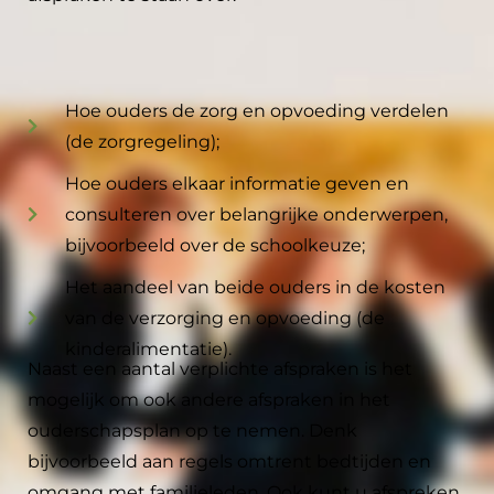
Hoe ouders de zorg en opvoeding verdelen
(de zorgregeling);
Hoe ouders elkaar informatie geven en
consulteren over belangrijke onderwerpen,
bijvoorbeeld over de schoolkeuze;
Het aandeel van beide ouders in de kosten
van de verzorging en opvoeding (de
kinderalimentatie).
Naast een aantal verplichte afspraken is het
mogelijk om ook andere afspraken in het
ouderschapsplan op te nemen. Denk
bijvoorbeeld aan regels omtrent bedtijden en
omgang met familieleden. Ook kunt u afspreken