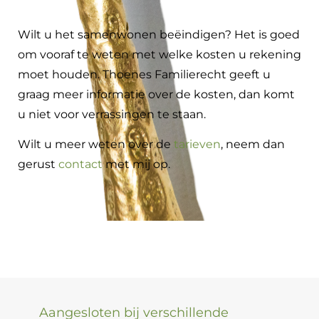
Wilt u het samenwonen beëindigen? Het is goed
om vooraf te weten met welke kosten u rekening
moet houden. Thoenes Familierecht geeft u
graag meer informatie over de kosten, dan komt
u niet voor verrassingen te staan.
Wilt u meer weten over de
tarieven
, neem dan
gerust
contact
met mij op.
Aangesloten bij verschillende