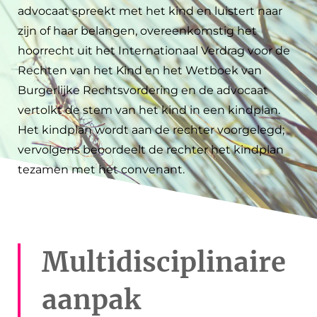
advocaat spreekt met het kind en luistert naar
zijn of haar belangen, overeenkomstig het
hoorrecht uit het Internationaal Verdrag voor de
Rechten van het Kind en het Wetboek van
Burgerlijke Rechtsvordering en de advocaat
vertolkt de stem van het kind in een kindplan.
Het kindplan wordt aan de rechter voorgelegd;
vervolgens beoordeelt de rechter het kindplan
tezamen met het convenant.
Multidisciplinaire
aanpak