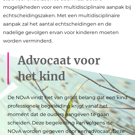
mogelijkheden voor een multidisciplinaire aanpak bij
echtscheidingszaken. Met een multidisciplinaire
aanpak zal het aantal echtscheidingen en de
nadelige gevolgen ervan voor kinderen moeten
worden verminderd.
Advocaat voor
het kind
De NOvA vindt het van groot belang dat een kind
professionele begeleiding krijgt vanaf het
moment dat de ouders aangeven te gaan
scheiden. Deze begeleiding kan volgens de
NOvA worden gegeven door een advocaat. Deze